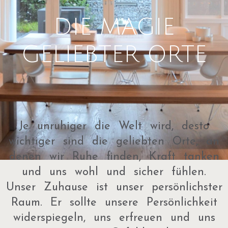
DIE MAGIE
GELIEBTER ORTE
Je unruhiger die Welt wird, desto
wichtiger sind die geliebten Orte, an
denen wir Ruhe finden, Kraft tanken
und uns wohl und sicher fühlen.
Unser Zuhause ist unser persönlichster
Raum. Er sollte unsere Persönlichkeit
widerspiegeln, uns erfreuen und uns