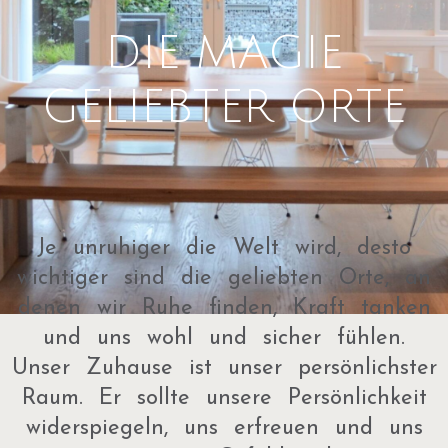
DIE MAGIE
GELIEBTER ORTE
Je unruhiger die Welt wird, desto
wichtiger sind die geliebten Orte, an
denen wir Ruhe finden, Kraft tanken
und uns wohl und sicher fühlen.
Unser Zuhause ist unser persönlichster
Raum. Er sollte unsere Persönlichkeit
widerspiegeln, uns erfreuen und uns