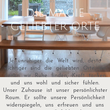
DIE MAGIE
GELIEBTER ORTE
Je unruhiger die Welt wird, desto
wichtiger sind die geliebten Orte, an
denen wir Ruhe finden, Kraft tanken
und uns wohl und sicher fühlen.
Unser Zuhause ist unser persönlichster
Raum. Er sollte unsere Persönlichkeit
widerspiegeln, uns erfreuen und uns