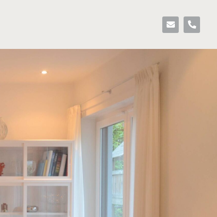
E
P
n
h
v
o
e
n
l
e
o
-
p
a
e
l
t