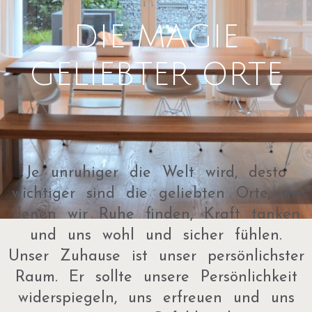
DIE MAGIE
GELIEBTER ORTE
Je unruhiger die Welt wird, desto
wichtiger sind die geliebten Orte, an
denen wir Ruhe finden, Kraft tanken
und uns wohl und sicher fühlen.
Unser Zuhause ist unser persönlichster
Raum. Er sollte unsere Persönlichkeit
widerspiegeln, uns erfreuen und uns