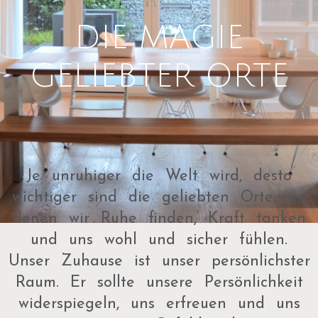
DIE MAGIE
GELIEBTER ORTE
Je unruhiger die Welt wird, desto
wichtiger sind die geliebten Orte, an
denen wir Ruhe finden, Kraft tanken
und uns wohl und sicher fühlen.
Unser Zuhause ist unser persönlichster
Raum. Er sollte unsere Persönlichkeit
widerspiegeln, uns erfreuen und uns