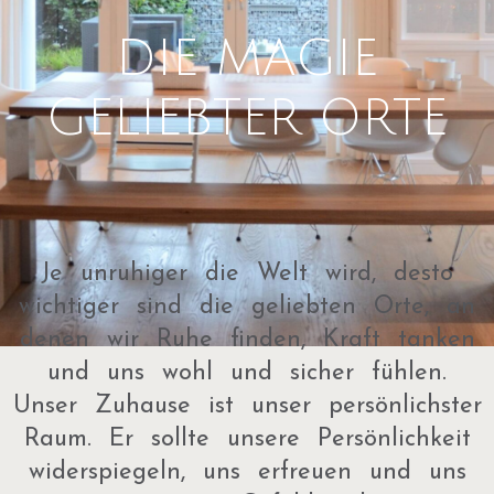
DIE MAGIE
GELIEBTER ORTE
Je unruhiger die Welt wird, desto
wichtiger sind die geliebten Orte, an
denen wir Ruhe finden, Kraft tanken
und uns wohl und sicher fühlen.
Unser Zuhause ist unser persönlichster
Raum. Er sollte unsere Persönlichkeit
widerspiegeln, uns erfreuen und uns