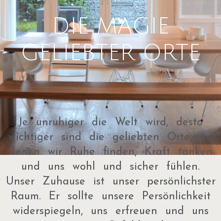
DIE MAGIE
GELIEBTER ORTE
Je unruhiger die Welt wird, desto
wichtiger sind die geliebten Orte, an
denen wir Ruhe finden, Kraft tanken
und uns wohl und sicher fühlen.
Unser Zuhause ist unser persönlichster
Raum. Er sollte unsere Persönlichkeit
widerspiegeln, uns erfreuen und uns